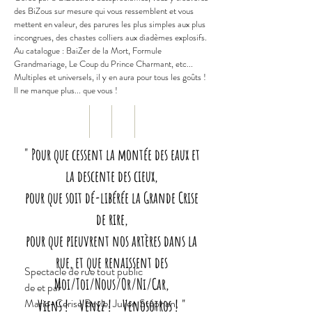
des BiZous sur mesure qui vous ressemblent et vous
mettent en valeur, des parures les plus simples aux plus
incongrues, des chastes colliers aux diadèmes explosifs.
Au catalogue : BaiZer de la Mort, Formule
Grandmariage, Le Coup du Prince Charmant, etc...
Multiples et universels, il y en aura pour tous les goûts !
Il ne manque plus... que vous !
" Pour que cessent la montée des eaux et
la descente des cieux,
pour que soit dé-libérée la Grande Crise
de rire,
pour que pieuvrent nos artères dans la
rue, et que renaissent des
Spectacle de rue tout public
Moi/Toi/Nous/Or/Ni/Car,
de et par
Marie-Cerise Bayle, Julien Stéphan,
Viens ! Venez ! Venosotros ! "