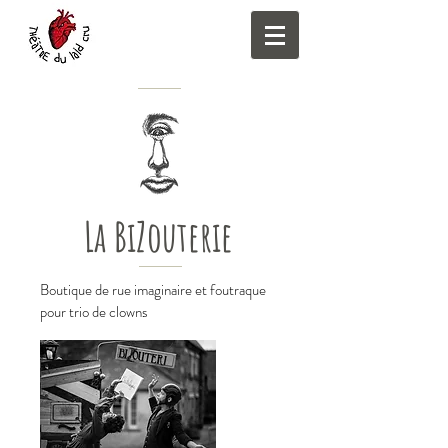
La BiZouterie
Boutique de rue imaginaire et foutraque
pour trio de clowns