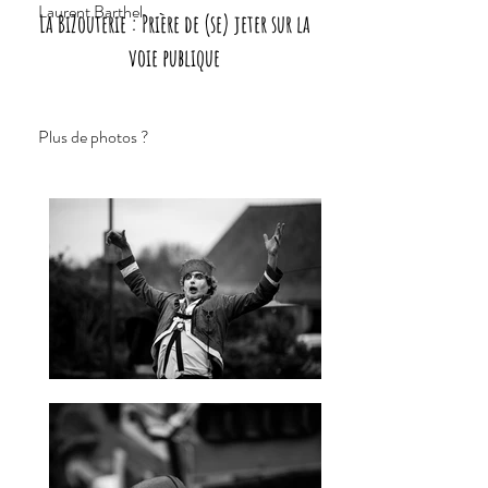
Laurent Barthel
La BiZouterie : Prière de (se) jeter sur la
voie publique
Plus de photos ?